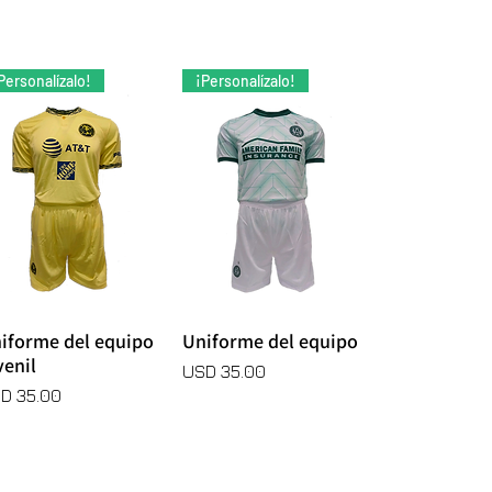
Personalízalo!
¡Personalízalo!
amiseta.
iforme del equipo
Uniforme del equipo
Vista rápida
Vista rápida
venil
amiseta.
Precio
USD 35.00
ecio
D 35.00