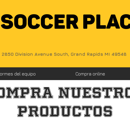
SOCCER PLA
2850 Division Avenue South, Grand Rapids MI 49548
iformes del equipo
Compra online
ompra nuestr
productos